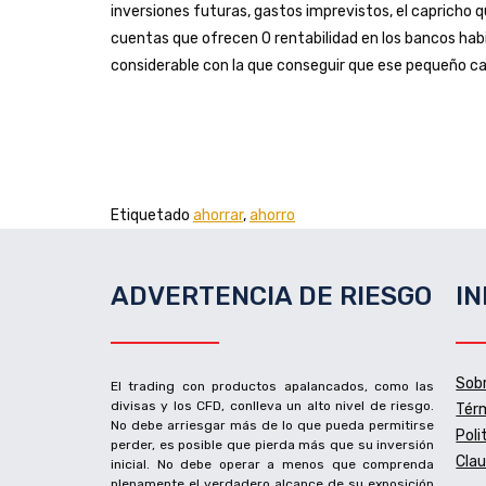
inversiones futuras, gastos imprevistos, el capricho 
cuentas que ofrecen 0 rentabilidad en los bancos hab
considerable con la que conseguir que ese pequeño ca
Etiquetado
ahorrar
,
ahorro
ADVERTENCIA DE RIESGO
I
Sob
El trading con productos apalancados, como las
divisas y los CFD, conlleva un alto nivel de riesgo.
Térm
No debe arriesgar más de lo que pueda permitirse
Poli
perder, es posible que pierda más que su inversión
Clau
inicial. No debe operar a menos que comprenda
plenamente el verdadero alcance de su exposición