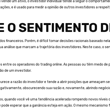
vende um ativo, o investidor individual tende a seguir o comporta
ações, e é usado para medir a opinião de outros investidores a respei
E O SENTIMENTO 
 financeiros. Porém, é difícil tomar decisões racionais baseado nel
e sua análise que marcam a trajetória dos investidores. Neste caso, o
entre os operadores do trading online. As pessoas ou têm medo de p
ão de um investidor.
urece a razão do investidor e tende a abrir posições que ameaçam se
egativamente, obscurecendo sua razão e, novamente, abrindo negócios
s, quando você vê uma tendência acelerada rompendo novos níveis d
ocê pode esperar que a ganância esteja em ação. O mesmo mecanismo 