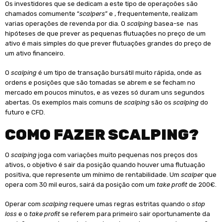
Os investidores que se dedicam a este tipo de operaçoões são
chamados comumente “
scalpers
” e , frequentemente, realizam
varias operações de revenda por dia. O
scalping
basea-se nas
hipóteses de que prever as pequenas flutuações no preço de um
ativo é mais simples do que prever flutuações grandes do preço de
um ativo financeiro.
O
scalping
é um tipo de transação bursátil muito rápida, onde as
ordens e posições que são tomadas se abrem e se fecham no
mercado em poucos minutos, e as vezes só duram uns segundos
abertas. Os exemplos mais comuns de
scalping
são os
scalping
do
futuro e CFD.
COMO FAZER SCALPING?
O
scalping
joga com variações muito pequenas nos preços dos
ativos, o objetivo é sair da posição quando houver uma flutuação
positiva, que represente um mínimo de rentabilidade. Um
scalper
que
opera com 30 mil euros, sairá da posição com um
take profit
de 200€.
Operar com
scalping
requere umas regras estritas quando o
stop
loss
e o
take profit
se referem para primeiro sair oportunamente da