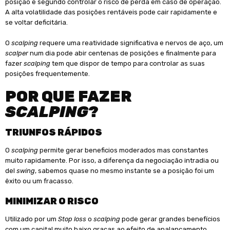
posição e segundo controlar o risco de perda em caso de operação.
A alta volatilidade das posições rentáveis pode cair rapidamente e
se voltar deficitária.
O
scalping
requere uma reatividade significativa e nervos de aço, um
scalper
num dia pode abir centenas de posições e finalmente para
fazer
scalping
tem que dispor de tempo para controlar as suas
posições frequentemente.
POR QUE FAZER
SCALPING
?
TRIUNFOS RÁPIDOS
O
scalping
permite gerar beneficios moderados mas constantes
muito rapidamente. Por isso, a diferença da negociação intradia ou
del
swing
, sabemos quase no mesmo instante se a posição foi um
êxito ou um fracasso.
MINIMIZAR O RISCO
Utilizado por um
Stop loss
o
scalping
pode gerar grandes benefícios
com um capital muito baixo graças ao efeito de apalancamento.