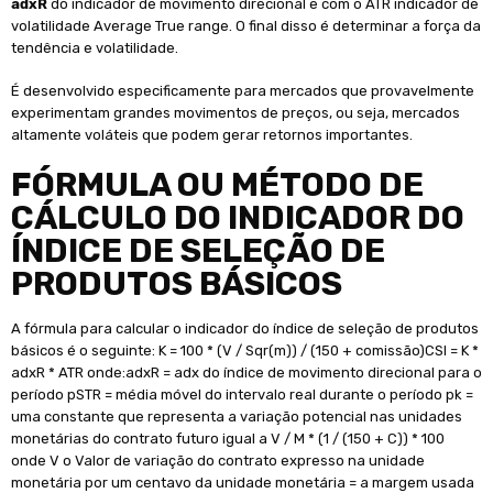
adxR
do indicador de movimento direcional e com o ATR indicador de
volatilidade Average True range. O final disso é determinar a força da
tendência e volatilidade.
É desenvolvido especificamente para mercados que provavelmente
experimentam grandes movimentos de preços, ou seja, mercados
altamente voláteis que podem gerar retornos importantes.
FÓRMULA OU MÉTODO DE
CÁLCULO DO INDICADOR DO
ÍNDICE DE SELEÇÃO DE
PRODUTOS BÁSICOS
A fórmula para calcular o indicador do índice de seleção de produtos
básicos é o seguinte: K = 100 * (V / Sqr(m)) / (150 + comissão)CSI = K *
adxR * ATR onde:adxR = adx do índice de movimento direcional para o
período pSTR = média móvel do intervalo real durante o período pk =
uma constante que representa a variação potencial nas unidades
monetárias do contrato futuro igual a V / M * (1 / (150 + C)) * 100
onde V o Valor de variação do contrato expresso na unidade
monetária por um centavo da unidade monetária = a margem usada